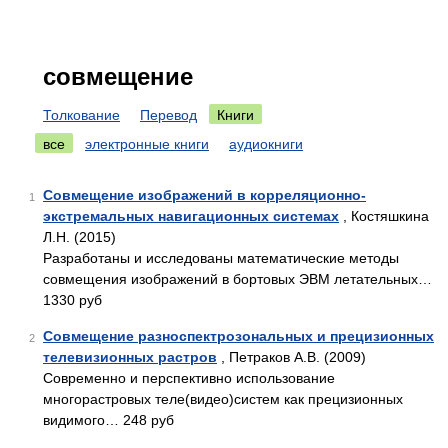
совмещение
Толкование
Перевод
Книги
все
электронные книги
аудиокниги
Совмещение изображений в корреляционно-
1
экстремальных навигационных системах
, Костяшкина
Л.Н. (2015)
Разработаны и исследованы математические методы
совмещения изображений в бортовых ЭВМ летательных…
1330 руб
Совмещение разноспектрозональных и прецизионных
2
телевизионных растров
, Петраков А.В. (2009)
Современно и перспективно использование
многорастровых теле(видео)систем как прецизионных
видимого… 248 руб