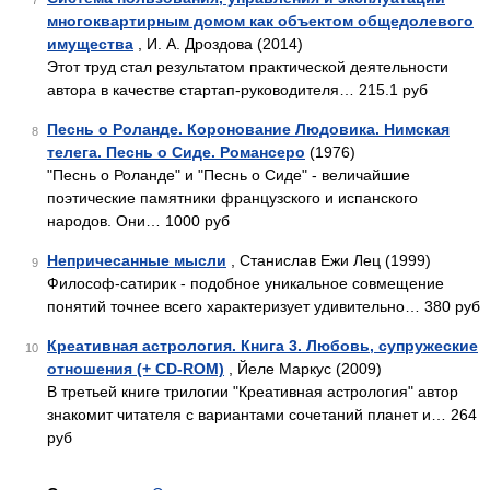
7
многоквартирным домом как объектом общедолевого
имущества
, И. А. Дроздова (2014)
Этот труд стал результатом практической деятельности
автора в качестве стартап-руководителя… 215.1 руб
Песнь о Роланде. Коронование Людовика. Нимская
8
телега. Песнь о Сиде. Романсеро
(1976)
"Песнь о Роланде" и "Песнь о Сиде" - величайшие
поэтические памятники французского и испанского
народов. Они… 1000 руб
Непричесанные мысли
, Станислав Ежи Лец (1999)
9
Философ-сатирик - подобное уникальное совмещение
понятий точнее всего характеризует удивительно… 380 руб
Креативная астрология. Книга 3. Любовь, супружеские
10
отношения (+ CD-ROM)
, Йеле Маркус (2009)
В третьей книге трилогии "Креативная астрология" автор
знакомит читателя с вариантами сочетаний планет и… 264
руб