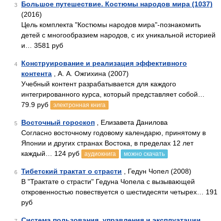
Большое путешествие. Костюмы народов мира (1037)
3
(2016)
Цель комплекта "Костюмы народов мира"-познакомить
детей с многообразием народов, с их уникальной историей
и… 3581 руб
Конструирование и реализация эффективного
4
контента
, А. А. Ожгихина (2007)
Учебный контент разрабатывается для каждого
интегрированного курса, который представляет собой…
79.9 руб
электронная книга
Восточный гороскоп
, Елизавета Данилова
5
Согласно восточному годовому календарю, принятому в
Японии и других странах Востока, в пределах 12 лет
каждый… 124 руб
аудиокнига
можно скачать
Тибетский трактат о страсти
, Гедун Чопел (2008)
6
В "Трактате о страсти" Гедуна Чопела с вызывающей
откровенностью повествуется о шестидесяти четырех… 191
руб
Система пользования, управления и эксплуатации